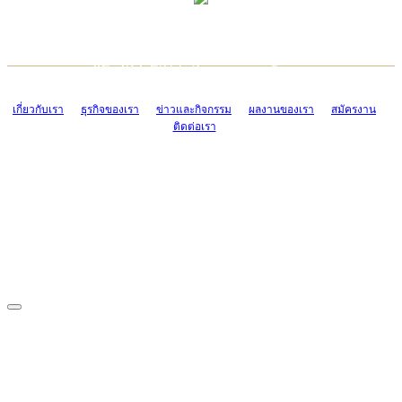
TCONSIAM CONTACT CENTER
EMAIL CONTACT CENTER
02-454-2977-9
ADMIN@TCONSIAM.COM
EMAIL CONTACT CENTER
ADMIN@TCONSIAM.COM
เกี่ยวกับเรา
ธุรกิจของเรา
ข่าวและกิจกรรม
ผลงานของเรา
สมัครงาน
ติดต่อเรา
CONTACT US
1328/15-19 ถนนบางแค แขวงบางแค เขตบางแค กรุงเทพฯ 10160
โทร. 0-2454-2977-9, 0-2455-6995-7
แฟกซ์. 0-2413-4110
COPYRIGHT © 2019 TCONSIAM COMPANY LIMITED. ALL RIGHTS
RESERVED.