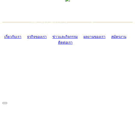
TCONSIAM CONTACT CENTER
EMAIL CONTACT CENTER
02-454-2977-9
ADMIN@TCONSIAM.COM
EMAIL CONTACT CENTER
ADMIN@TCONSIAM.COM
เกี่ยวกับเรา
ธุรกิจของเรา
ข่าวและกิจกรรม
ผลงานของเรา
สมัครงาน
ติดต่อเรา
CONTACT US
1328/15-19 ถนนบางแค แขวงบางแค เขตบางแค กรุงเทพฯ 10160
โทร. 0-2454-2977-9, 0-2455-6995-7
แฟกซ์. 0-2413-4110
COPYRIGHT © 2019 TCONSIAM COMPANY LIMITED. ALL RIGHTS
RESERVED.