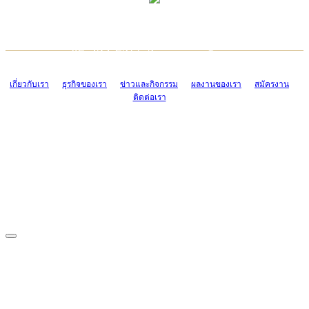
TCONSIAM CONTACT CENTER
EMAIL CONTACT CENTER
02-454-2977-9
ADMIN@TCONSIAM.COM
EMAIL CONTACT CENTER
ADMIN@TCONSIAM.COM
เกี่ยวกับเรา
ธุรกิจของเรา
ข่าวและกิจกรรม
ผลงานของเรา
สมัครงาน
ติดต่อเรา
CONTACT US
1328/15-19 ถนนบางแค แขวงบางแค เขตบางแค กรุงเทพฯ 10160
โทร. 0-2454-2977-9, 0-2455-6995-7
แฟกซ์. 0-2413-4110
COPYRIGHT © 2019 TCONSIAM COMPANY LIMITED. ALL RIGHTS
RESERVED.