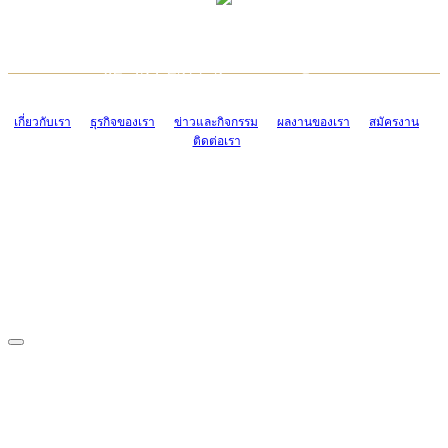
TCONSIAM CONTACT CENTER
EMAIL CONTACT CENTER
02-454-2977-9
ADMIN@TCONSIAM.COM
EMAIL CONTACT CENTER
ADMIN@TCONSIAM.COM
เกี่ยวกับเรา
ธุรกิจของเรา
ข่าวและกิจกรรม
ผลงานของเรา
สมัครงาน
ติดต่อเรา
CONTACT US
1328/15-19 ถนนบางแค แขวงบางแค เขตบางแค กรุงเทพฯ 10160
โทร. 0-2454-2977-9, 0-2455-6995-7
แฟกซ์. 0-2413-4110
COPYRIGHT © 2019 TCONSIAM COMPANY LIMITED. ALL RIGHTS
RESERVED.