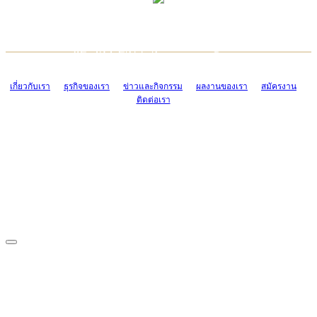
TCONSIAM CONTACT CENTER
EMAIL CONTACT CENTER
02-454-2977-9
ADMIN@TCONSIAM.COM
EMAIL CONTACT CENTER
ADMIN@TCONSIAM.COM
เกี่ยวกับเรา
ธุรกิจของเรา
ข่าวและกิจกรรม
ผลงานของเรา
สมัครงาน
ติดต่อเรา
CONTACT US
1328/15-19 ถนนบางแค แขวงบางแค เขตบางแค กรุงเทพฯ 10160
โทร. 0-2454-2977-9, 0-2455-6995-7
แฟกซ์. 0-2413-4110
COPYRIGHT © 2019 TCONSIAM COMPANY LIMITED. ALL RIGHTS
RESERVED.