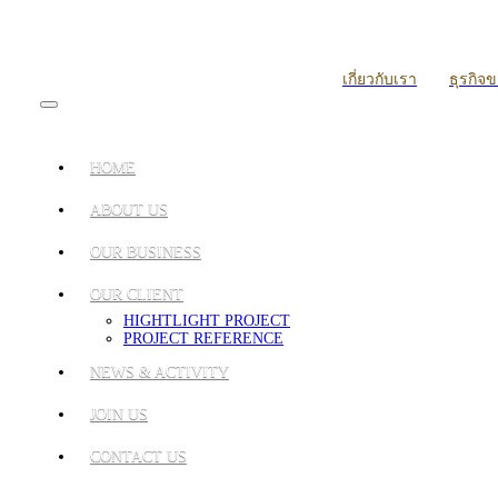
เกี่ยวกับเรา
ธุรกิจ
HOME
ABOUT US
OUR BUSINESS
OUR CLIENT
HIGHTLIGHT PROJECT
PROJECT REFERENCE
NEWS & ACTIVITY
JOIN US
CONTACT US