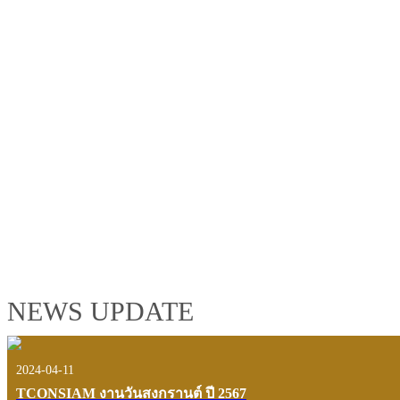
TCONSIAM GROUP'S 2019 CORPORATE VIDEO
"MAKING PROGRESS B
See the tconsiam group’s highlights of 2018 through the eyes of it
customers and users.
VIEW VDO PRESENTATION
NEWS UPDATE
2024-04-11
TCONSIAM งานวันสงกรานต์ ปี 2567