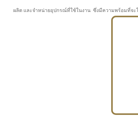
ผลิต และจำหน่ายอุปกรณ์ที่ใช้ในงาน ซึ่งมีความพร้อมที
INDUSTRY
BUILDING
PROJECT IN HAND
In the building market, tconsiam specializes in
PETROCHEMISTRY
constructing office buildings
With extensive experience in industrial
JAPANESE PROJECT
engineering and construction
In the building market, tconsiam specializes in
constructing office buildings
In the building market, tconsiam specializes in
INDUSTRY
constructing office buildings
BUILDING