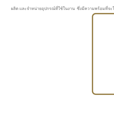
ผลิต และจำหน่ายอุปกรณ์ที่ใช้ในงาน ซึ่งมีความพร้อมที
INDUSTRY
BUILDING
PROJECT IN HAND
In the building market, tconsiam specializes in
PETROCHEMISTRY
constructing office buildings
With extensive experience in industrial
JAPANESE PROJECT
engineering and construction
In the building market, tconsiam specializes in
constructing office buildings
In the building market, tconsiam specializes in
INDUSTRY
constructing office buildings
BUILDING