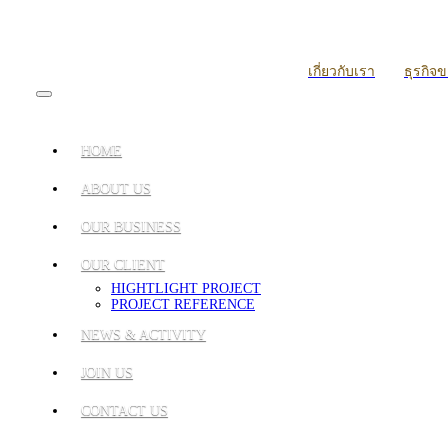
เกี่ยวกับเรา
ธุรกิจ
HOME
ABOUT US
OUR BUSINESS
OUR CLIENT
HIGHTLIGHT PROJECT
PROJECT REFERENCE
NEWS & ACTIVITY
JOIN US
CONTACT US