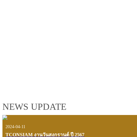
TCONSIAM GROUP'S 2019 CORPORATE VIDEO
"MAKING PROGRESS B
See the tconsiam group’s highlights of 2018 through the eyes of it
customers and users.
VIEW VDO PRESENTATION
NEWS UPDATE
2024-04-11
TCONSIAM งานวันสงกรานต์ ปี 2567