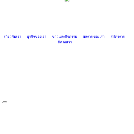
TCONSIAM CONTACT CENTER
EMAIL CONTACT CENTER
02-454-2977-9
ADMIN@TCONSIAM.COM
EMAIL CONTACT CENTER
ADMIN@TCONSIAM.COM
เกี่ยวกับเรา
ธุรกิจของเรา
ข่าวและกิจกรรม
ผลงานของเรา
สมัครงาน
ติดต่อเรา
CONTACT US
1328/15-19 ถนนบางแค แขวงบางแค เขตบางแค กรุงเทพฯ 10160
โทร. 0-2454-2977-9, 0-2455-6995-7
แฟกซ์. 0-2413-4110
COPYRIGHT © 2019 TCONSIAM COMPANY LIMITED. ALL RIGHTS
RESERVED.