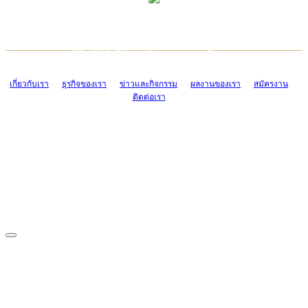
TCONSIAM CONTACT CENTER
EMAIL CONTACT CENTER
02-454-2977-9
ADMIN@TCONSIAM.COM
EMAIL CONTACT CENTER
ADMIN@TCONSIAM.COM
เกี่ยวกับเรา
ธุรกิจของเรา
ข่าวและกิจกรรม
ผลงานของเรา
สมัครงาน
ติดต่อเรา
CONTACT US
1328/15-19 ถนนบางแค แขวงบางแค เขตบางแค กรุงเทพฯ 10160
โทร. 0-2454-2977-9, 0-2455-6995-7
แฟกซ์. 0-2413-4110
COPYRIGHT © 2019 TCONSIAM COMPANY LIMITED. ALL RIGHTS
RESERVED.