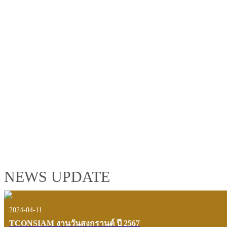
TCONSIAM GROUP'S 2019 CORPORATE VIDEO
"MAKING PROGRESS B
See the tconsiam group’s highlights of 2018 through the eyes of it
customers and users.
VIEW VDO PRESENTATION
NEWS UPDATE
2024-04-11
TCONSIAM งานวันสงกรานต์ ปี 2567