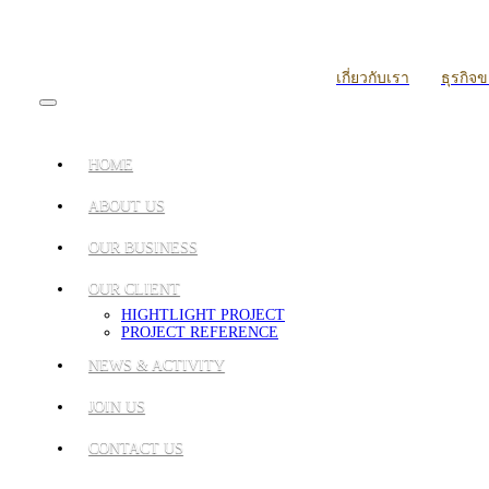
เกี่ยวกับเรา
ธุรกิจ
HOME
ABOUT US
OUR BUSINESS
OUR CLIENT
HIGHTLIGHT PROJECT
PROJECT REFERENCE
NEWS & ACTIVITY
JOIN US
CONTACT US