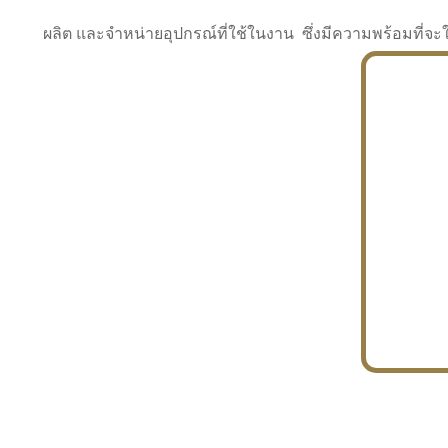
ผลิต และจำหน่ายอุปกรณ์ที่ใช้ในงาน ซึ่งมีความพร้อมที
INDUSTRY
BUILDING
PROJECT IN HAND
In the building market, tconsiam specializes in
PETROCHEMISTRY
constructing office buildings
With extensive experience in industrial
JAPANESE PROJECT
engineering and construction
In the building market, tconsiam specializes in
constructing office buildings
In the building market, tconsiam specializes in
INDUSTRY
constructing office buildings
BUILDING