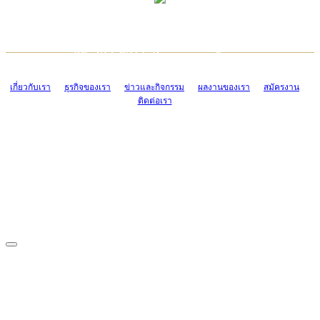
TCONSIAM CONTACT CENTER
EMAIL CONTACT CENTER
02-454-2977-9
ADMIN@TCONSIAM.COM
EMAIL CONTACT CENTER
ADMIN@TCONSIAM.COM
เกี่ยวกับเรา
ธุรกิจของเรา
ข่าวและกิจกรรม
ผลงานของเรา
สมัครงาน
ติดต่อเรา
CONTACT US
1328/15-19 ถนนบางแค แขวงบางแค เขตบางแค กรุงเทพฯ 10160
โทร. 0-2454-2977-9, 0-2455-6995-7
แฟกซ์. 0-2413-4110
COPYRIGHT © 2019 TCONSIAM COMPANY LIMITED. ALL RIGHTS
RESERVED.