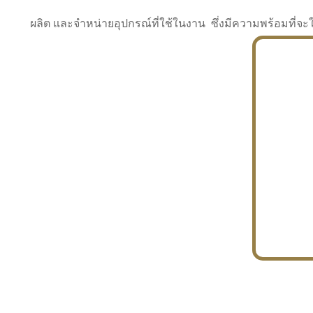
ผลิต และจำหน่ายอุปกรณ์ที่ใช้ในงาน ซึ่งมีความพร้อมที
INDUSTRY
BUILDING
PROJECT IN HAND
In the building market, tconsiam specializes in
PETROCHEMISTRY
constructing office buildings
With extensive experience in industrial
JAPANESE PROJECT
engineering and construction
In the building market, tconsiam specializes in
constructing office buildings
In the building market, tconsiam specializes in
INDUSTRY
constructing office buildings
BUILDING