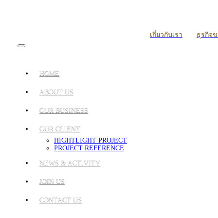
เกี่ยวกับเรา
ธุรกิจ
HOME
ABOUT US
OUR BUSINESS
OUR CLIENT
HIGHTLIGHT PROJECT
PROJECT REFERENCE
NEWS & ACTIVITY
JOIN US
CONTACT US