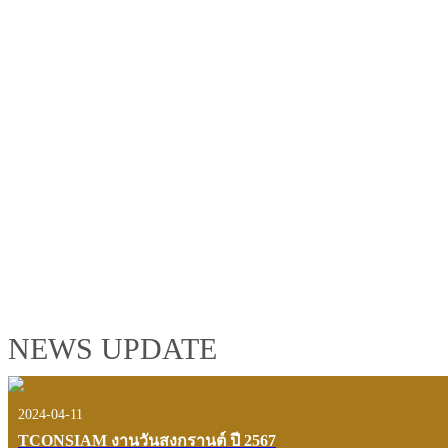
TCONSIAM GROUP'S 2019 CORPORATE VIDEO
"MAKING PROGRESS B
See the tconsiam group’s highlights of 2018 through the eyes of it
customers and users.
VIEW VDO PRESENTATION
NEWS UPDATE
2024-04-11
TCONSIAM งานวันสงกรานต์ ปี 2567