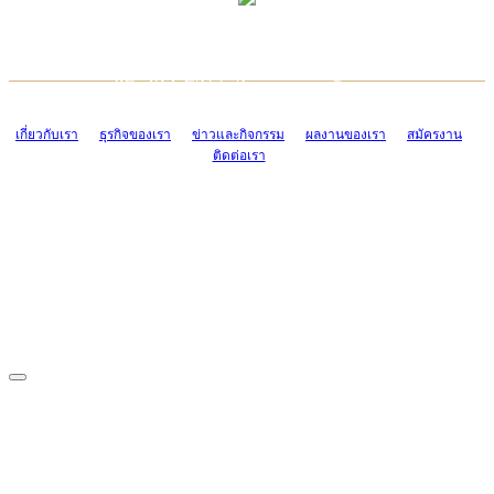
TCONSIAM CONTACT CENTER
EMAIL CONTACT CENTER
02-454-2977-9
ADMIN@TCONSIAM.COM
EMAIL CONTACT CENTER
ADMIN@TCONSIAM.COM
เกี่ยวกับเรา
ธุรกิจของเรา
ข่าวและกิจกรรม
ผลงานของเรา
สมัครงาน
ติดต่อเรา
CONTACT US
1328/15-19 ถนนบางแค แขวงบางแค เขตบางแค กรุงเทพฯ 10160
โทร. 0-2454-2977-9, 0-2455-6995-7
แฟกซ์. 0-2413-4110
COPYRIGHT © 2019 TCONSIAM COMPANY LIMITED. ALL RIGHTS
RESERVED.