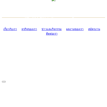
TCONSIAM CONTACT CENTER
EMAIL CONTACT CENTER
02-454-2977-9
ADMIN@TCONSIAM.COM
EMAIL CONTACT CENTER
ADMIN@TCONSIAM.COM
เกี่ยวกับเรา
ธุรกิจของเรา
ข่าวและกิจกรรม
ผลงานของเรา
สมัครงาน
ติดต่อเรา
CONTACT US
1328/15-19 ถนนบางแค แขวงบางแค เขตบางแค กรุงเทพฯ 10160
โทร. 0-2454-2977-9, 0-2455-6995-7
แฟกซ์. 0-2413-4110
COPYRIGHT © 2019 TCONSIAM COMPANY LIMITED. ALL RIGHTS
RESERVED.