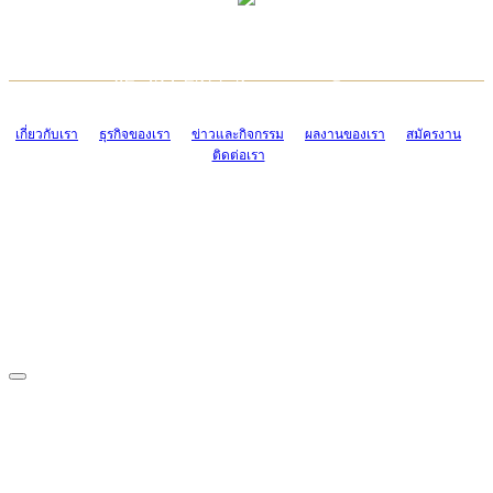
TCONSIAM CONTACT CENTER
EMAIL CONTACT CENTER
02-454-2977-9
ADMIN@TCONSIAM.COM
EMAIL CONTACT CENTER
ADMIN@TCONSIAM.COM
เกี่ยวกับเรา
ธุรกิจของเรา
ข่าวและกิจกรรม
ผลงานของเรา
สมัครงาน
ติดต่อเรา
CONTACT US
1328/15-19 ถนนบางแค แขวงบางแค เขตบางแค กรุงเทพฯ 10160
โทร. 0-2454-2977-9, 0-2455-6995-7
แฟกซ์. 0-2413-4110
COPYRIGHT © 2019 TCONSIAM COMPANY LIMITED. ALL RIGHTS
RESERVED.