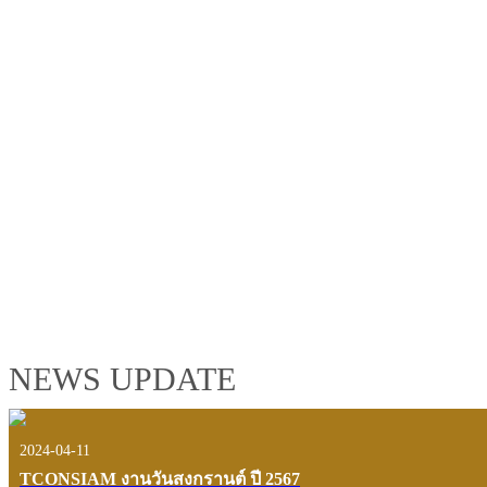
TCONSIAM GROUP'S 2019 CORPORATE VIDEO
"MAKING PROGRESS B
See the tconsiam group’s highlights of 2018 through the eyes of it
customers and users.
VIEW VDO PRESENTATION
NEWS UPDATE
2024-04-11
TCONSIAM งานวันสงกรานต์ ปี 2567