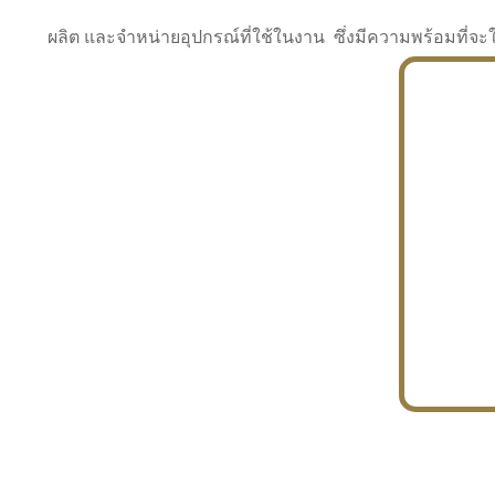
ผลิต และจำหน่ายอุปกรณ์ที่ใช้ในงาน ซึ่งมีความพร้อมที
INDUSTRY
BUILDING
PROJECT IN HAND
In the building market, tconsiam specializes in
PETROCHEMISTRY
constructing office buildings
With extensive experience in industrial
JAPANESE PROJECT
engineering and construction
In the building market, tconsiam specializes in
constructing office buildings
In the building market, tconsiam specializes in
INDUSTRY
constructing office buildings
BUILDING