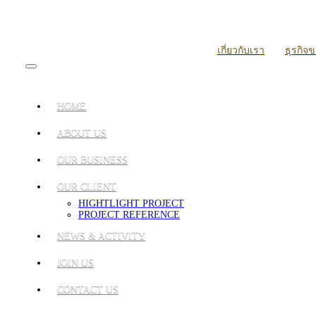
เกี่ยวกับเรา
ธุรกิจ
HOME
ABOUT US
OUR BUSINESS
OUR CLIENT
HIGHTLIGHT PROJECT
PROJECT REFERENCE
NEWS & ACTIVITY
JOIN US
CONTACT US