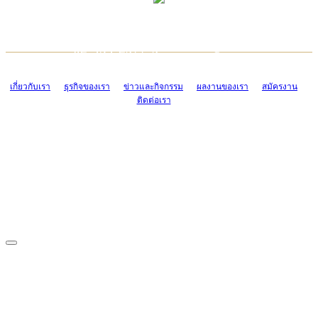
TCONSIAM CONTACT CENTER
EMAIL CONTACT CENTER
02-454-2977-9
ADMIN@TCONSIAM.COM
EMAIL CONTACT CENTER
ADMIN@TCONSIAM.COM
เกี่ยวกับเรา
ธุรกิจของเรา
ข่าวและกิจกรรม
ผลงานของเรา
สมัครงาน
ติดต่อเรา
CONTACT US
1328/15-19 ถนนบางแค แขวงบางแค เขตบางแค กรุงเทพฯ 10160
โทร. 0-2454-2977-9, 0-2455-6995-7
แฟกซ์. 0-2413-4110
COPYRIGHT © 2019 TCONSIAM COMPANY LIMITED. ALL RIGHTS
RESERVED.