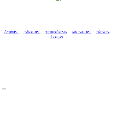
TCONSIAM CONTACT CENTER
EMAIL CONTACT CENTER
02-454-2977-9
ADMIN@TCONSIAM.COM
EMAIL CONTACT CENTER
ADMIN@TCONSIAM.COM
เกี่ยวกับเรา
ธุรกิจของเรา
ข่าวและกิจกรรม
ผลงานของเรา
สมัครงาน
ติดต่อเรา
CONTACT US
1328/15-19 ถนนบางแค แขวงบางแค เขตบางแค กรุงเทพฯ 10160
โทร. 0-2454-2977-9, 0-2455-6995-7
แฟกซ์. 0-2413-4110
COPYRIGHT © 2019 TCONSIAM COMPANY LIMITED. ALL RIGHTS
RESERVED.