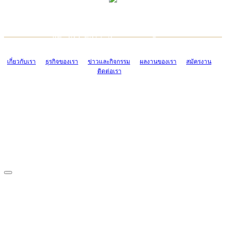
TCONSIAM CONTACT CENTER
EMAIL CONTACT CENTER
02-454-2977-9
ADMIN@TCONSIAM.COM
EMAIL CONTACT CENTER
ADMIN@TCONSIAM.COM
เกี่ยวกับเรา
ธุรกิจของเรา
ข่าวและกิจกรรม
ผลงานของเรา
สมัครงาน
ติดต่อเรา
CONTACT US
1328/15-19 ถนนบางแค แขวงบางแค เขตบางแค กรุงเทพฯ 10160
โทร. 0-2454-2977-9, 0-2455-6995-7
แฟกซ์. 0-2413-4110
COPYRIGHT © 2019 TCONSIAM COMPANY LIMITED. ALL RIGHTS
RESERVED.