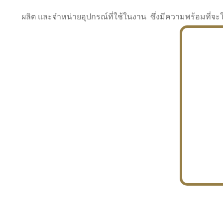
ผลิต และจำหน่ายอุปกรณ์ที่ใช้ในงาน ซึ่งมีความพร้อมที
INDUSTRY
BUILDING
PROJECT IN HAND
In the building market, tconsiam specializes in
PETROCHEMISTRY
constructing office buildings
With extensive experience in industrial
JAPANESE PROJECT
engineering and construction
In the building market, tconsiam specializes in
constructing office buildings
In the building market, tconsiam specializes in
INDUSTRY
constructing office buildings
BUILDING