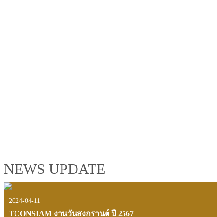
TCONSIAM GROUP'S 2019 CORPORATE VIDEO
"MAKING PROGRESS B
See the tconsiam group’s highlights of 2018 through the eyes of it
customers and users.
VIEW VDO PRESENTATION
NEWS UPDATE
2024-04-11
TCONSIAM งานวันสงกรานต์ ปี 2567