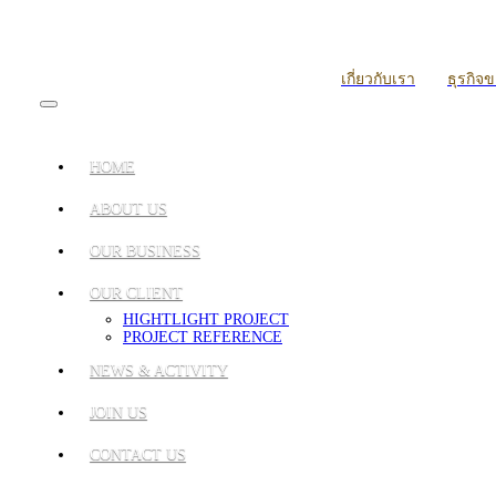
เกี่ยวกับเรา
ธุรกิจ
HOME
ABOUT US
OUR BUSINESS
OUR CLIENT
HIGHTLIGHT PROJECT
PROJECT REFERENCE
NEWS & ACTIVITY
JOIN US
CONTACT US