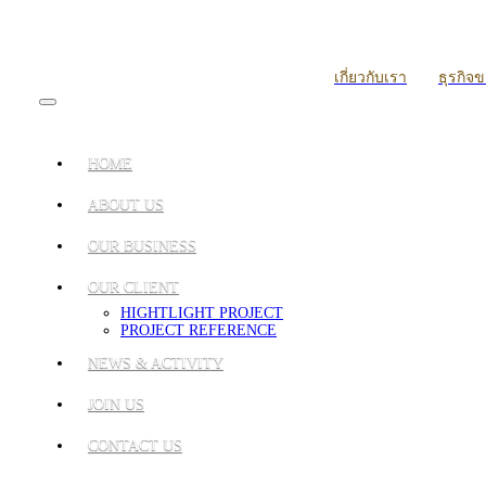
เกี่ยวกับเรา
ธุรกิจ
HOME
ABOUT US
OUR BUSINESS
OUR CLIENT
HIGHTLIGHT PROJECT
PROJECT REFERENCE
NEWS & ACTIVITY
JOIN US
CONTACT US