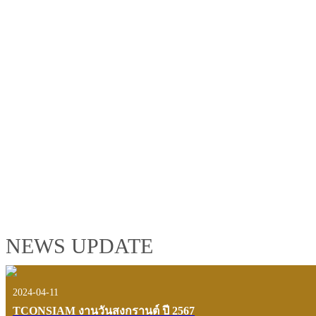
TCONSIAM GROUP'S 2019 CORPORATE VIDEO
"MAKING PROGRESS B
See the tconsiam group’s highlights of 2018 through the eyes of it
customers and users.
VIEW VDO PRESENTATION
NEWS UPDATE
2024-04-11
TCONSIAM งานวันสงกรานต์ ปี 2567