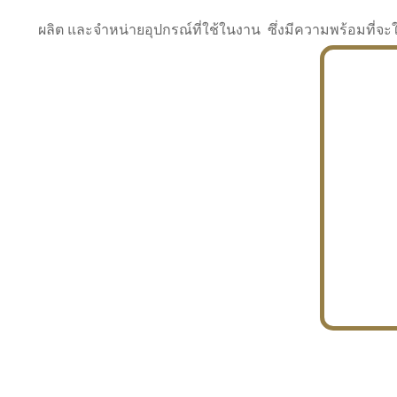
ผลิต และจำหน่ายอุปกรณ์ที่ใช้ในงาน ซึ่งมีความพร้อมที
INDUSTRY
BUILDING
PROJECT IN HAND
In the building market, tconsiam specializes in
PETROCHEMISTRY
constructing office buildings
With extensive experience in industrial
JAPANESE PROJECT
engineering and construction
In the building market, tconsiam specializes in
constructing office buildings
In the building market, tconsiam specializes in
INDUSTRY
constructing office buildings
BUILDING