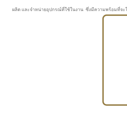
ผลิต และจำหน่ายอุปกรณ์ที่ใช้ในงาน ซึ่งมีความพร้อมที
INDUSTRY
BUILDING
PROJECT IN HAND
In the building market, tconsiam specializes in
PETROCHEMISTRY
constructing office buildings
With extensive experience in industrial
JAPANESE PROJECT
engineering and construction
In the building market, tconsiam specializes in
constructing office buildings
In the building market, tconsiam specializes in
INDUSTRY
constructing office buildings
BUILDING