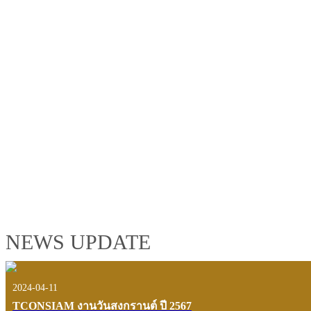
TCONSIAM GROUP'S 2019 CORPORATE VIDEO
"MAKING PROGRESS B
See the tconsiam group’s highlights of 2018 through the eyes of it
customers and users.
VIEW VDO PRESENTATION
NEWS UPDATE
2024-04-11
TCONSIAM งานวันสงกรานต์ ปี 2567