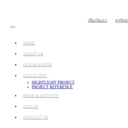
เกี่ยวกับเรา
ธุรกิจ
HOME
ABOUT US
OUR BUSINESS
OUR CLIENT
HIGHTLIGHT PROJECT
PROJECT REFERENCE
NEWS & ACTIVITY
JOIN US
CONTACT US