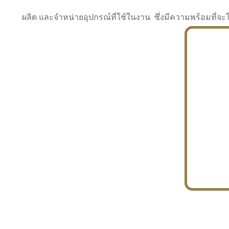
ผลิต และจำหน่ายอุปกรณ์ที่ใช้ในงาน ซึ่งมีความพร้อมที
INDUSTRY
BUILDING
PROJECT IN HAND
In the building market, tconsiam specializes in
PETROCHEMISTRY
constructing office buildings
With extensive experience in industrial
JAPANESE PROJECT
engineering and construction
In the building market, tconsiam specializes in
constructing office buildings
In the building market, tconsiam specializes in
INDUSTRY
constructing office buildings
BUILDING