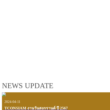
TCONSIAM GROUP'S 2019 CORPORATE VIDEO
"MAKING PROGRESS B
See the tconsiam group’s highlights of 2018 through the eyes of it
customers and users.
VIEW VDO PRESENTATION
NEWS UPDATE
2024-04-11
TCONSIAM งานวันสงกรานต์ ปี 2567