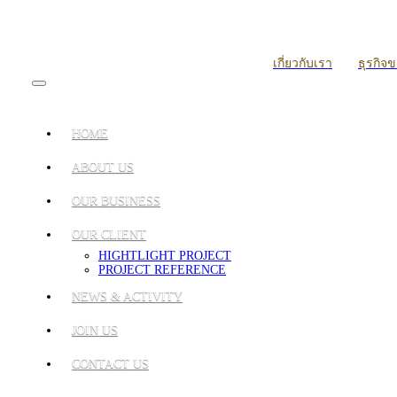
เกี่ยวกับเรา
ธุรกิจ
HOME
ABOUT US
OUR BUSINESS
OUR CLIENT
HIGHTLIGHT PROJECT
PROJECT REFERENCE
NEWS & ACTIVITY
JOIN US
CONTACT US