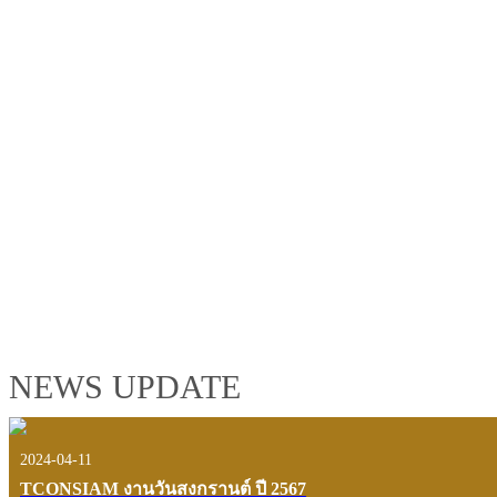
TCONSIAM GROUP'S 2019 CORPORATE VIDEO
"MAKING PROGRESS B
See the tconsiam group’s highlights of 2018 through the eyes of it
customers and users.
VIEW VDO PRESENTATION
NEWS UPDATE
2024-04-11
TCONSIAM งานวันสงกรานต์ ปี 2567