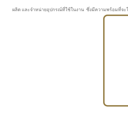
ผลิต และจำหน่ายอุปกรณ์ที่ใช้ในงาน ซึ่งมีความพร้อมที
INDUSTRY
BUILDING
PROJECT IN HAND
In the building market, tconsiam specializes in
PETROCHEMISTRY
constructing office buildings
With extensive experience in industrial
JAPANESE PROJECT
engineering and construction
In the building market, tconsiam specializes in
constructing office buildings
In the building market, tconsiam specializes in
INDUSTRY
constructing office buildings
BUILDING