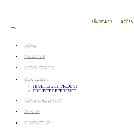
เกี่ยวกับเรา
ธุรกิจ
HOME
ABOUT US
OUR BUSINESS
OUR CLIENT
HIGHTLIGHT PROJECT
PROJECT REFERENCE
NEWS & ACTIVITY
JOIN US
CONTACT US