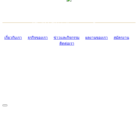
TCONSIAM CONTACT CENTER
EMAIL CONTACT CENTER
02-454-2977-9
ADMIN@TCONSIAM.COM
EMAIL CONTACT CENTER
ADMIN@TCONSIAM.COM
เกี่ยวกับเรา
ธุรกิจของเรา
ข่าวและกิจกรรม
ผลงานของเรา
สมัครงาน
ติดต่อเรา
CONTACT US
1328/15-19 ถนนบางแค แขวงบางแค เขตบางแค กรุงเทพฯ 10160
โทร. 0-2454-2977-9, 0-2455-6995-7
แฟกซ์. 0-2413-4110
COPYRIGHT © 2019 TCONSIAM COMPANY LIMITED. ALL RIGHTS
RESERVED.