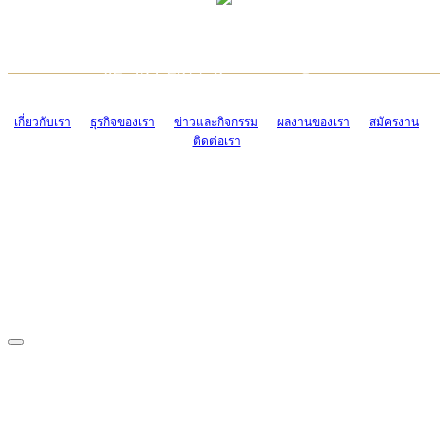
TCONSIAM CONTACT CENTER
EMAIL CONTACT CENTER
02-454-2977-9
ADMIN@TCONSIAM.COM
EMAIL CONTACT CENTER
ADMIN@TCONSIAM.COM
เกี่ยวกับเรา
ธุรกิจของเรา
ข่าวและกิจกรรม
ผลงานของเรา
สมัครงาน
ติดต่อเรา
CONTACT US
1328/15-19 ถนนบางแค แขวงบางแค เขตบางแค กรุงเทพฯ 10160
โทร. 0-2454-2977-9, 0-2455-6995-7
แฟกซ์. 0-2413-4110
COPYRIGHT © 2019 TCONSIAM COMPANY LIMITED. ALL RIGHTS
RESERVED.