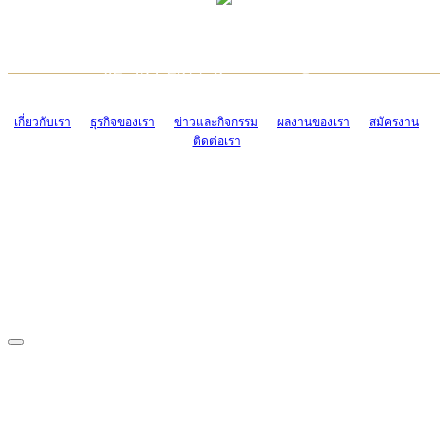
TCONSIAM CONTACT CENTER
EMAIL CONTACT CENTER
02-454-2977-9
ADMIN@TCONSIAM.COM
EMAIL CONTACT CENTER
ADMIN@TCONSIAM.COM
เกี่ยวกับเรา
ธุรกิจของเรา
ข่าวและกิจกรรม
ผลงานของเรา
สมัครงาน
ติดต่อเรา
CONTACT US
1328/15-19 ถนนบางแค แขวงบางแค เขตบางแค กรุงเทพฯ 10160
โทร. 0-2454-2977-9, 0-2455-6995-7
แฟกซ์. 0-2413-4110
COPYRIGHT © 2019 TCONSIAM COMPANY LIMITED. ALL RIGHTS
RESERVED.