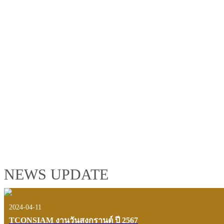
TCONSIAM GROUP'S 2019 CORPORATE VIDEO
"MAKING PROGRESS B
See the tconsiam group’s highlights of 2018 through the eyes of it
customers and users.
VIEW VDO PRESENTATION
NEWS UPDATE
2024-04-11
TCONSIAM งานวันสงกรานต์ ปี 2567