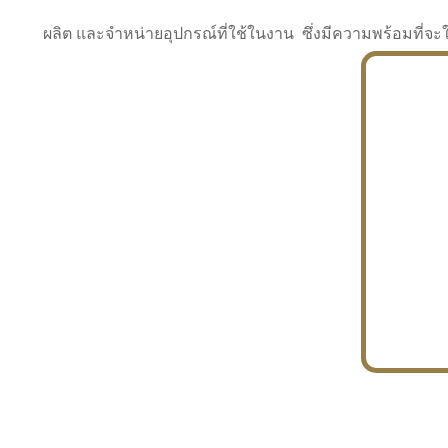
ผลิต และจำหน่ายอุปกรณ์ที่ใช้ในงาน ซึ่งมีความพร้อมที
INDUSTRY
BUILDING
PROJECT IN HAND
In the building market, tconsiam specializes in
PETROCHEMISTRY
constructing office buildings
With extensive experience in industrial
JAPANESE PROJECT
engineering and construction
In the building market, tconsiam specializes in
constructing office buildings
In the building market, tconsiam specializes in
INDUSTRY
constructing office buildings
BUILDING