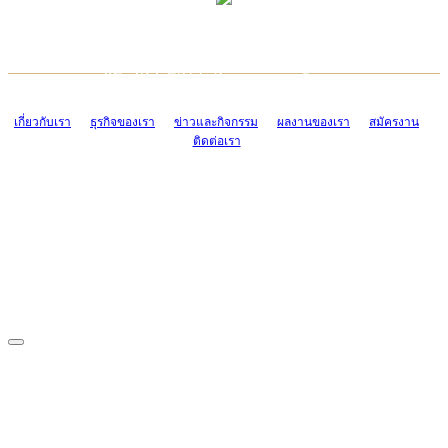
TCONSIAM CONTACT CENTER
EMAIL CONTACT CENTER
02-454-2977-9
ADMIN@TCONSIAM.COM
EMAIL CONTACT CENTER
ADMIN@TCONSIAM.COM
เกี่ยวกับเรา
ธุรกิจของเรา
ข่าวและกิจกรรม
ผลงานของเรา
สมัครงาน
ติดต่อเรา
CONTACT US
1328/15-19 ถนนบางแค แขวงบางแค เขตบางแค กรุงเทพฯ 10160
โทร. 0-2454-2977-9, 0-2455-6995-7
แฟกซ์. 0-2413-4110
COPYRIGHT © 2019 TCONSIAM COMPANY LIMITED. ALL RIGHTS
RESERVED.