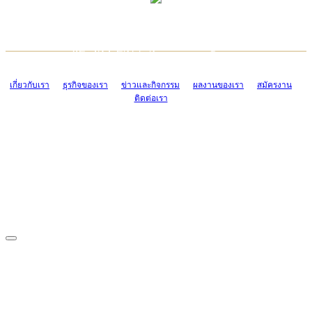
TCONSIAM CONTACT CENTER
EMAIL CONTACT CENTER
02-454-2977-9
ADMIN@TCONSIAM.COM
EMAIL CONTACT CENTER
ADMIN@TCONSIAM.COM
เกี่ยวกับเรา
ธุรกิจของเรา
ข่าวและกิจกรรม
ผลงานของเรา
สมัครงาน
ติดต่อเรา
CONTACT US
1328/15-19 ถนนบางแค แขวงบางแค เขตบางแค กรุงเทพฯ 10160
โทร. 0-2454-2977-9, 0-2455-6995-7
แฟกซ์. 0-2413-4110
COPYRIGHT © 2019 TCONSIAM COMPANY LIMITED. ALL RIGHTS
RESERVED.