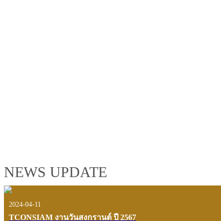
TCONSIAM GROUP'S 2019 CORPORATE VIDEO
"MAKING PROGRESS B
See the tconsiam group’s highlights of 2018 through the eyes of it
customers and users.
VIEW VDO PRESENTATION
NEWS UPDATE
2024-04-11
TCONSIAM งานวันสงกรานต์ ปี 2567