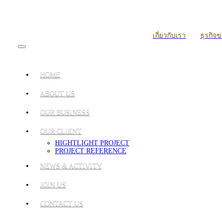
เกี่ยวกับเรา
ธุรกิจ
HOME
ABOUT US
OUR BUSINESS
OUR CLIENT
HIGHTLIGHT PROJECT
PROJECT REFERENCE
NEWS & ACTIVITY
JOIN US
CONTACT US