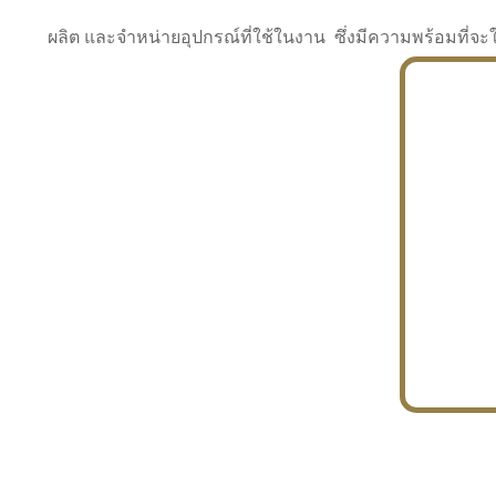
ผลิต และจำหน่ายอุปกรณ์ที่ใช้ในงาน ซึ่งมีความพร้อมที
INDUSTRY
BUILDING
PROJECT IN HAND
In the building market, tconsiam specializes in
PETROCHEMISTRY
constructing office buildings
With extensive experience in industrial
JAPANESE PROJECT
engineering and construction
In the building market, tconsiam specializes in
constructing office buildings
In the building market, tconsiam specializes in
INDUSTRY
constructing office buildings
BUILDING