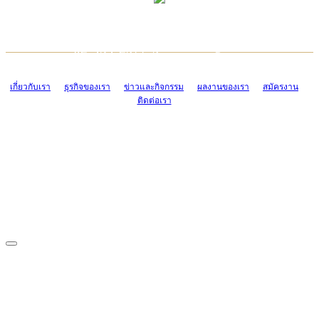
TCONSIAM CONTACT CENTER
EMAIL CONTACT CENTER
02-454-2977-9
ADMIN@TCONSIAM.COM
EMAIL CONTACT CENTER
ADMIN@TCONSIAM.COM
เกี่ยวกับเรา
ธุรกิจของเรา
ข่าวและกิจกรรม
ผลงานของเรา
สมัครงาน
ติดต่อเรา
CONTACT US
1328/15-19 ถนนบางแค แขวงบางแค เขตบางแค กรุงเทพฯ 10160
โทร. 0-2454-2977-9, 0-2455-6995-7
แฟกซ์. 0-2413-4110
COPYRIGHT © 2019 TCONSIAM COMPANY LIMITED. ALL RIGHTS
RESERVED.