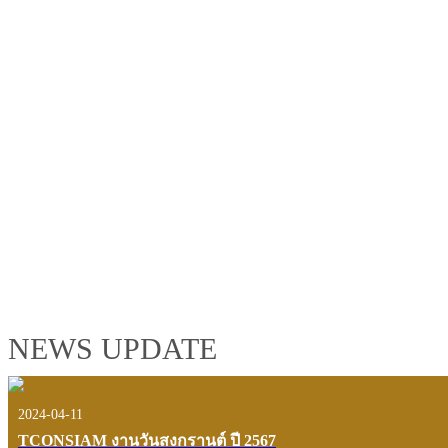
TCONSIAM GROUP'S 2019 CORPORATE VIDEO
"MAKING PROGRESS B
See the tconsiam group’s highlights of 2018 through the eyes of it
customers and users.
VIEW VDO PRESENTATION
NEWS UPDATE
2024-04-11
TCONSIAM งานวันสงกรานต์ ปี 2567