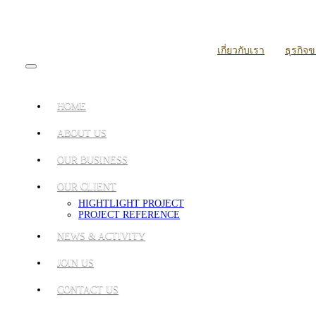
เกี่ยวกับเรา
ธุรกิจ
HOME
ABOUT US
OUR BUSINESS
OUR CLIENT
HIGHTLIGHT PROJECT
PROJECT REFERENCE
NEWS & ACTIVITY
JOIN US
CONTACT US