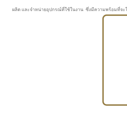
ผลิต และจำหน่ายอุปกรณ์ที่ใช้ในงาน ซึ่งมีความพร้อมที
INDUSTRY
BUILDING
PROJECT IN HAND
In the building market, tconsiam specializes in
PETROCHEMISTRY
constructing office buildings
With extensive experience in industrial
JAPANESE PROJECT
engineering and construction
In the building market, tconsiam specializes in
constructing office buildings
In the building market, tconsiam specializes in
INDUSTRY
constructing office buildings
BUILDING