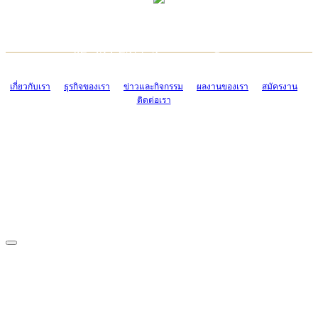
TCONSIAM CONTACT CENTER
EMAIL CONTACT CENTER
02-454-2977-9
ADMIN@TCONSIAM.COM
EMAIL CONTACT CENTER
ADMIN@TCONSIAM.COM
เกี่ยวกับเรา
ธุรกิจของเรา
ข่าวและกิจกรรม
ผลงานของเรา
สมัครงาน
ติดต่อเรา
CONTACT US
1328/15-19 ถนนบางแค แขวงบางแค เขตบางแค กรุงเทพฯ 10160
โทร. 0-2454-2977-9, 0-2455-6995-7
แฟกซ์. 0-2413-4110
COPYRIGHT © 2019 TCONSIAM COMPANY LIMITED. ALL RIGHTS
RESERVED.