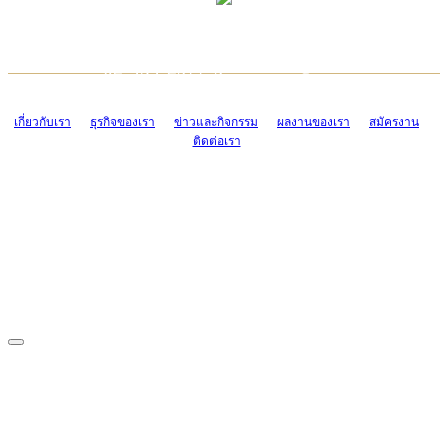
TCONSIAM CONTACT CENTER
EMAIL CONTACT CENTER
02-454-2977-9
ADMIN@TCONSIAM.COM
EMAIL CONTACT CENTER
ADMIN@TCONSIAM.COM
เกี่ยวกับเรา
ธุรกิจของเรา
ข่าวและกิจกรรม
ผลงานของเรา
สมัครงาน
ติดต่อเรา
CONTACT US
1328/15-19 ถนนบางแค แขวงบางแค เขตบางแค กรุงเทพฯ 10160
โทร. 0-2454-2977-9, 0-2455-6995-7
แฟกซ์. 0-2413-4110
COPYRIGHT © 2019 TCONSIAM COMPANY LIMITED. ALL RIGHTS
RESERVED.