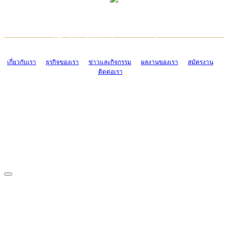
TCONSIAM CONTACT CENTER
EMAIL CONTACT CENTER
02-454-2977-9
ADMIN@TCONSIAM.COM
EMAIL CONTACT CENTER
ADMIN@TCONSIAM.COM
เกี่ยวกับเรา
ธุรกิจของเรา
ข่าวและกิจกรรม
ผลงานของเรา
สมัครงาน
ติดต่อเรา
CONTACT US
1328/15-19 ถนนบางแค แขวงบางแค เขตบางแค กรุงเทพฯ 10160
โทร. 0-2454-2977-9, 0-2455-6995-7
แฟกซ์. 0-2413-4110
COPYRIGHT © 2019 TCONSIAM COMPANY LIMITED. ALL RIGHTS
RESERVED.