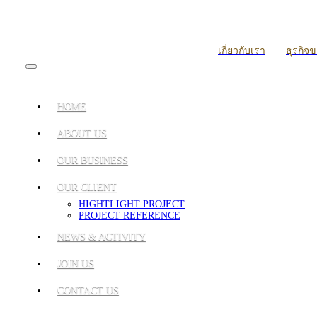
เกี่ยวกับเรา
ธุรกิจ
HOME
ABOUT US
OUR BUSINESS
OUR CLIENT
HIGHTLIGHT PROJECT
PROJECT REFERENCE
NEWS & ACTIVITY
JOIN US
CONTACT US