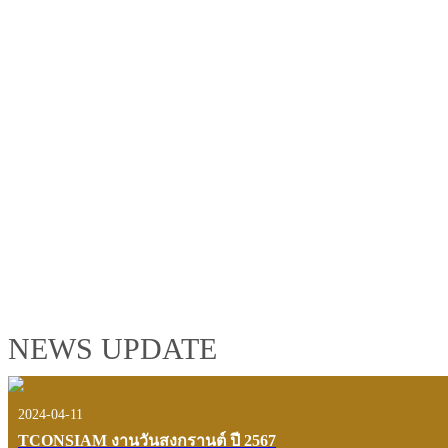
TCONSIAM GROUP'S 2019 CORPORATE VIDEO
"MAKING PROGRESS B
See the tconsiam group’s highlights of 2018 through the eyes of it
customers and users.
VIEW VDO PRESENTATION
NEWS UPDATE
2024-04-11
TCONSIAM งานวันสงกรานต์ ปี 2567