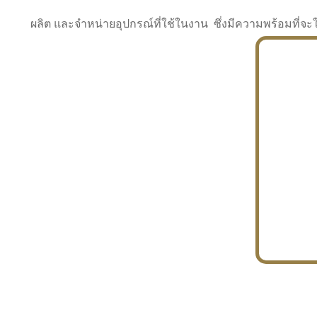
ผลิต และจำหน่ายอุปกรณ์ที่ใช้ในงาน ซึ่งมีความพร้อมที
INDUSTRY
BUILDING
PROJECT IN HAND
In the building market, tconsiam specializes in
PETROCHEMISTRY
constructing office buildings
With extensive experience in industrial
JAPANESE PROJECT
engineering and construction
In the building market, tconsiam specializes in
constructing office buildings
In the building market, tconsiam specializes in
INDUSTRY
constructing office buildings
BUILDING