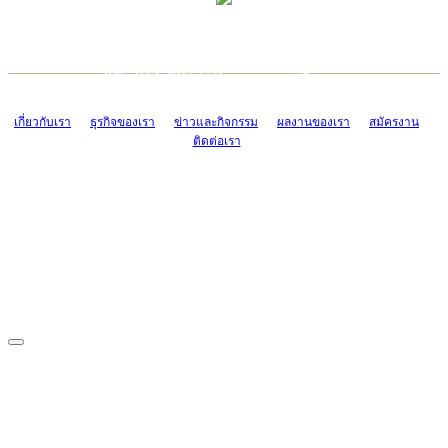
TCONSIAM CONTACT CENTER
EMAIL CONTACT CENTER
02-454-2977-9
ADMIN@TCONSIAM.COM
EMAIL CONTACT CENTER
ADMIN@TCONSIAM.COM
เกี่ยวกับเรา
ธุรกิจของเรา
ข่าวและกิจกรรม
ผลงานของเรา
สมัครงาน
ติดต่อเรา
CONTACT US
1328/15-19 ถนนบางแค แขวงบางแค เขตบางแค กรุงเทพฯ 10160
โทร. 0-2454-2977-9, 0-2455-6995-7
แฟกซ์. 0-2413-4110
COPYRIGHT © 2019 TCONSIAM COMPANY LIMITED. ALL RIGHTS
RESERVED.