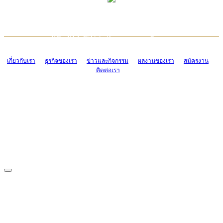
TCONSIAM CONTACT CENTER
EMAIL CONTACT CENTER
02-454-2977-9
ADMIN@TCONSIAM.COM
EMAIL CONTACT CENTER
ADMIN@TCONSIAM.COM
เกี่ยวกับเรา
ธุรกิจของเรา
ข่าวและกิจกรรม
ผลงานของเรา
สมัครงาน
ติดต่อเรา
CONTACT US
1328/15-19 ถนนบางแค แขวงบางแค เขตบางแค กรุงเทพฯ 10160
โทร. 0-2454-2977-9, 0-2455-6995-7
แฟกซ์. 0-2413-4110
COPYRIGHT © 2019 TCONSIAM COMPANY LIMITED. ALL RIGHTS
RESERVED.