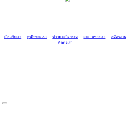
TCONSIAM CONTACT CENTER
EMAIL CONTACT CENTER
02-454-2977-9
ADMIN@TCONSIAM.COM
EMAIL CONTACT CENTER
ADMIN@TCONSIAM.COM
เกี่ยวกับเรา
ธุรกิจของเรา
ข่าวและกิจกรรม
ผลงานของเรา
สมัครงาน
ติดต่อเรา
CONTACT US
1328/15-19 ถนนบางแค แขวงบางแค เขตบางแค กรุงเทพฯ 10160
โทร. 0-2454-2977-9, 0-2455-6995-7
แฟกซ์. 0-2413-4110
COPYRIGHT © 2019 TCONSIAM COMPANY LIMITED. ALL RIGHTS
RESERVED.