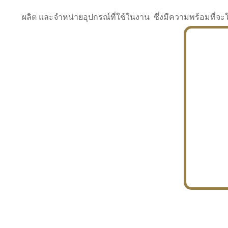
ผลิต และจำหน่ายอุปกรณ์ที่ใช้ในงาน ซึ่งมีความพร้อมที
INDUSTRY
BUILDING
PROJECT IN HAND
In the building market, tconsiam specializes in
PETROCHEMISTRY
constructing office buildings
With extensive experience in industrial
JAPANESE PROJECT
engineering and construction
In the building market, tconsiam specializes in
constructing office buildings
In the building market, tconsiam specializes in
INDUSTRY
constructing office buildings
BUILDING