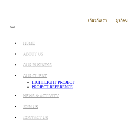
เกี่ยวกับเรา
ธุรกิจ
HOME
ABOUT US
OUR BUSINESS
OUR CLIENT
HIGHTLIGHT PROJECT
PROJECT REFERENCE
NEWS & ACTIVITY
JOIN US
CONTACT US