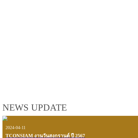
TCONSIAM GROUP'S 2019 CORPORATE VIDEO
"MAKING PROGRESS B
See the tconsiam group’s highlights of 2018 through the eyes of it
customers and users.
VIEW VDO PRESENTATION
NEWS UPDATE
2024-04-11
TCONSIAM งานวันสงกรานต์ ปี 2567