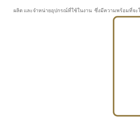
ผลิต และจำหน่ายอุปกรณ์ที่ใช้ในงาน ซึ่งมีความพร้อมที
INDUSTRY
BUILDING
PROJECT IN HAND
In the building market, tconsiam specializes in
PETROCHEMISTRY
constructing office buildings
With extensive experience in industrial
JAPANESE PROJECT
engineering and construction
In the building market, tconsiam specializes in
constructing office buildings
In the building market, tconsiam specializes in
INDUSTRY
constructing office buildings
BUILDING