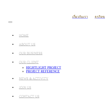
เกี่ยวกับเรา
ธุรกิจ
HOME
ABOUT US
OUR BUSINESS
OUR CLIENT
HIGHTLIGHT PROJECT
PROJECT REFERENCE
NEWS & ACTIVITY
JOIN US
CONTACT US