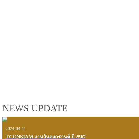
TCONSIAM GROUP'S 2019 CORPORATE VIDEO
"MAKING PROGRESS B
See the tconsiam group’s highlights of 2018 through the eyes of it
customers and users.
VIEW VDO PRESENTATION
NEWS UPDATE
2024-04-11
TCONSIAM งานวันสงกรานต์ ปี 2567