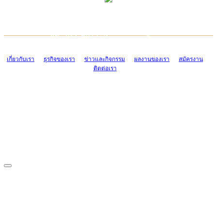
TCONSIAM CONTACT CENTER
EMAIL CONTACT CENTER
02-454-2977-9
ADMIN@TCONSIAM.COM
EMAIL CONTACT CENTER
ADMIN@TCONSIAM.COM
เกี่ยวกับเรา
ธุรกิจของเรา
ข่าวและกิจกรรม
ผลงานของเรา
สมัครงาน
ติดต่อเรา
CONTACT US
1328/15-19 ถนนบางแค แขวงบางแค เขตบางแค กรุงเทพฯ 10160
โทร. 0-2454-2977-9, 0-2455-6995-7
แฟกซ์. 0-2413-4110
COPYRIGHT © 2019 TCONSIAM COMPANY LIMITED. ALL RIGHTS
RESERVED.