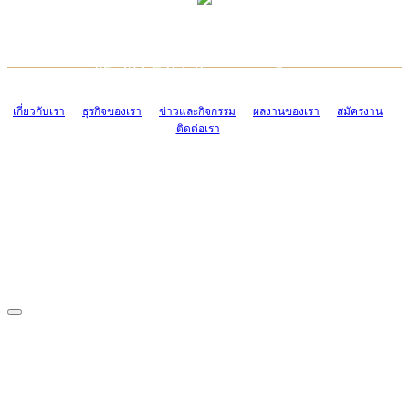
TCONSIAM CONTACT CENTER
EMAIL CONTACT CENTER
02-454-2977-9
ADMIN@TCONSIAM.COM
EMAIL CONTACT CENTER
ADMIN@TCONSIAM.COM
เกี่ยวกับเรา
ธุรกิจของเรา
ข่าวและกิจกรรม
ผลงานของเรา
สมัครงาน
ติดต่อเรา
CONTACT US
1328/15-19 ถนนบางแค แขวงบางแค เขตบางแค กรุงเทพฯ 10160
โทร. 0-2454-2977-9, 0-2455-6995-7
แฟกซ์. 0-2413-4110
COPYRIGHT © 2019 TCONSIAM COMPANY LIMITED. ALL RIGHTS
RESERVED.