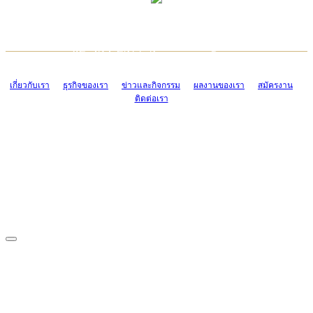
TCONSIAM CONTACT CENTER
EMAIL CONTACT CENTER
02-454-2977-9
ADMIN@TCONSIAM.COM
EMAIL CONTACT CENTER
ADMIN@TCONSIAM.COM
เกี่ยวกับเรา
ธุรกิจของเรา
ข่าวและกิจกรรม
ผลงานของเรา
สมัครงาน
ติดต่อเรา
CONTACT US
1328/15-19 ถนนบางแค แขวงบางแค เขตบางแค กรุงเทพฯ 10160
โทร. 0-2454-2977-9, 0-2455-6995-7
แฟกซ์. 0-2413-4110
COPYRIGHT © 2019 TCONSIAM COMPANY LIMITED. ALL RIGHTS
RESERVED.