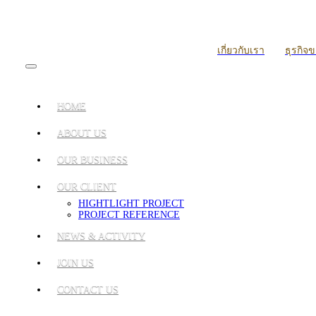
เกี่ยวกับเรา
ธุรกิจ
HOME
ABOUT US
OUR BUSINESS
OUR CLIENT
HIGHTLIGHT PROJECT
PROJECT REFERENCE
NEWS & ACTIVITY
JOIN US
CONTACT US