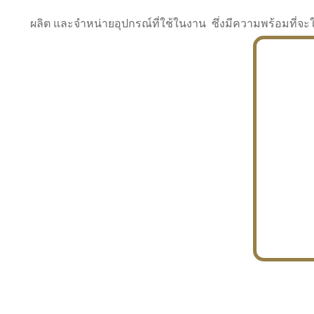
ผลิต และจำหน่ายอุปกรณ์ที่ใช้ในงาน ซึ่งมีความพร้อมที
INDUSTRY
BUILDING
PROJECT IN HAND
In the building market, tconsiam specializes in
PETROCHEMISTRY
constructing office buildings
With extensive experience in industrial
JAPANESE PROJECT
engineering and construction
In the building market, tconsiam specializes in
constructing office buildings
In the building market, tconsiam specializes in
INDUSTRY
constructing office buildings
BUILDING