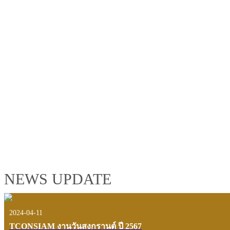
TCONSIAM GROUP'S 2019 CORPORATE VIDEO
"MAKING PROGRESS B
See the tconsiam group’s highlights of 2018 through the eyes of it
customers and users.
VIEW VDO PRESENTATION
NEWS UPDATE
2024-04-11
TCONSIAM งานวันสงกรานต์ ปี 2567