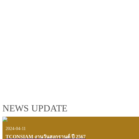
TCONSIAM GROUP'S 2019 CORPORATE VIDEO
"MAKING PROGRESS B
See the tconsiam group’s highlights of 2018 through the eyes of it
customers and users.
VIEW VDO PRESENTATION
NEWS UPDATE
2024-04-11
TCONSIAM งานวันสงกรานต์ ปี 2567