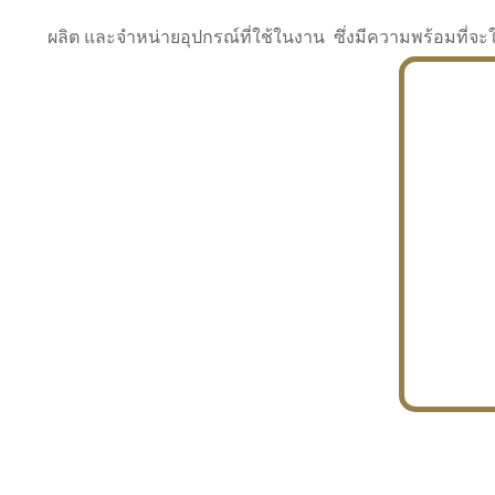
ผลิต และจำหน่ายอุปกรณ์ที่ใช้ในงาน ซึ่งมีความพร้อมที
INDUSTRY
BUILDING
PROJECT IN HAND
In the building market, tconsiam specializes in
PETROCHEMISTRY
constructing office buildings
With extensive experience in industrial
JAPANESE PROJECT
engineering and construction
In the building market, tconsiam specializes in
constructing office buildings
In the building market, tconsiam specializes in
INDUSTRY
constructing office buildings
BUILDING