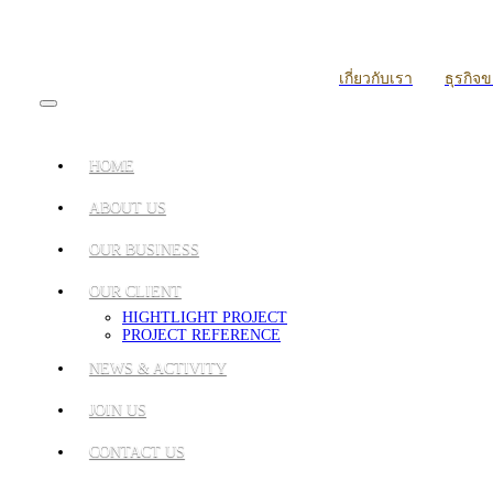
เกี่ยวกับเรา
ธุรกิจ
HOME
ABOUT US
OUR BUSINESS
OUR CLIENT
HIGHTLIGHT PROJECT
PROJECT REFERENCE
NEWS & ACTIVITY
JOIN US
CONTACT US