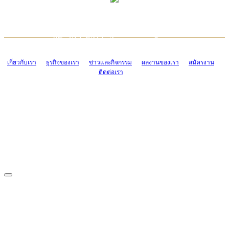
TCONSIAM CONTACT CENTER
EMAIL CONTACT CENTER
02-454-2977-9
ADMIN@TCONSIAM.COM
EMAIL CONTACT CENTER
ADMIN@TCONSIAM.COM
เกี่ยวกับเรา
ธุรกิจของเรา
ข่าวและกิจกรรม
ผลงานของเรา
สมัครงาน
ติดต่อเรา
CONTACT US
1328/15-19 ถนนบางแค แขวงบางแค เขตบางแค กรุงเทพฯ 10160
โทร. 0-2454-2977-9, 0-2455-6995-7
แฟกซ์. 0-2413-4110
COPYRIGHT © 2019 TCONSIAM COMPANY LIMITED. ALL RIGHTS
RESERVED.