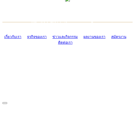
TCONSIAM CONTACT CENTER
EMAIL CONTACT CENTER
02-454-2977-9
ADMIN@TCONSIAM.COM
EMAIL CONTACT CENTER
ADMIN@TCONSIAM.COM
เกี่ยวกับเรา
ธุรกิจของเรา
ข่าวและกิจกรรม
ผลงานของเรา
สมัครงาน
ติดต่อเรา
CONTACT US
1328/15-19 ถนนบางแค แขวงบางแค เขตบางแค กรุงเทพฯ 10160
โทร. 0-2454-2977-9, 0-2455-6995-7
แฟกซ์. 0-2413-4110
COPYRIGHT © 2019 TCONSIAM COMPANY LIMITED. ALL RIGHTS
RESERVED.