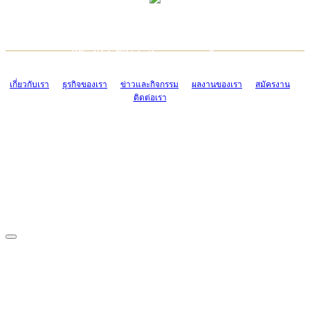
TCONSIAM CONTACT CENTER
EMAIL CONTACT CENTER
02-454-2977-9
ADMIN@TCONSIAM.COM
EMAIL CONTACT CENTER
ADMIN@TCONSIAM.COM
เกี่ยวกับเรา
ธุรกิจของเรา
ข่าวและกิจกรรม
ผลงานของเรา
สมัครงาน
ติดต่อเรา
CONTACT US
1328/15-19 ถนนบางแค แขวงบางแค เขตบางแค กรุงเทพฯ 10160
โทร. 0-2454-2977-9, 0-2455-6995-7
แฟกซ์. 0-2413-4110
COPYRIGHT © 2019 TCONSIAM COMPANY LIMITED. ALL RIGHTS
RESERVED.